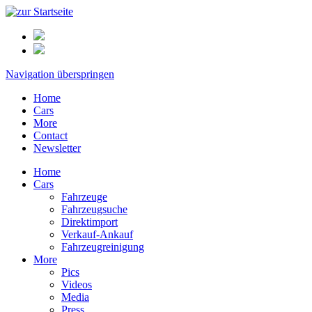
Navigation überspringen
Home
Cars
More
Contact
Newsletter
Home
Cars
Fahrzeuge
Fahrzeugsuche
Direktimport
Verkauf-Ankauf
Fahrzeugreinigung
More
Pics
Videos
Media
Press