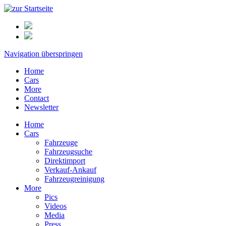
Navigation überspringen
Home
Cars
More
Contact
Newsletter
Home
Cars
Fahrzeuge
Fahrzeugsuche
Direktimport
Verkauf-Ankauf
Fahrzeugreinigung
More
Pics
Videos
Media
Press