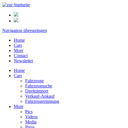
Navigation überspringen
Home
Cars
More
Contact
Newsletter
Home
Cars
Fahrzeuge
Fahrzeugsuche
Direktimport
Verkauf-Ankauf
Fahrzeugreinigung
More
Pics
Videos
Media
Press