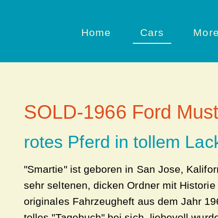
Home
Cars
Mor
SOLD-1966 Ford Must
rotes Pferd in tollem Lac
"Smartie" ist geboren in San Jose, Kalifor
sehr seltenen, dicken Ordner mit Historie
originales Fahrzeugheft aus dem Jahr 19
tolles "Tagebuch" bei sich, liebevoll wur