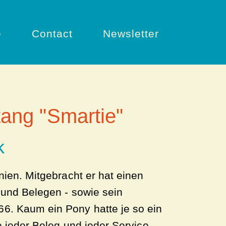
e
Contact
Newsletter
ang "Smartie"
k
nien. Mitgebracht er hat einen
 und Belegen - sowie sein
66. Kaum ein Pony hatte je so ein
de jeder Beleg und jeder Service